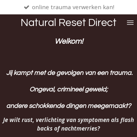
online trauma verwerken kan!
Ga
direct
Natural
Reset Direct
naar
de
Welkom!
hoofdinhoud
Jij kampt met de gevolgen van een trauma.
Ongeval, crimineel geweld;
andere schokkende dingen meegemaakt?
Je wilt rust, verlichting van symptomen als flash
backs of nachtmerries?